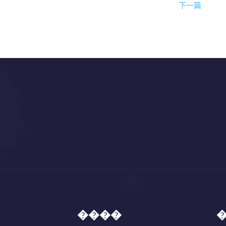
下一篇
����