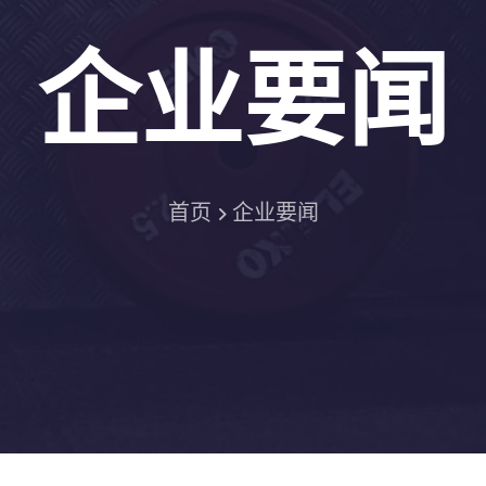
企业要闻
首页
企业要闻