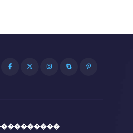
����������