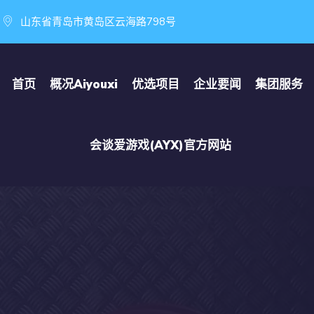
山东省青岛市黄岛区云海路798号
首页
概况
Aiyouxi
优选项目
企业要闻
集团服务
会谈
爱游戏(AYX)官方网站